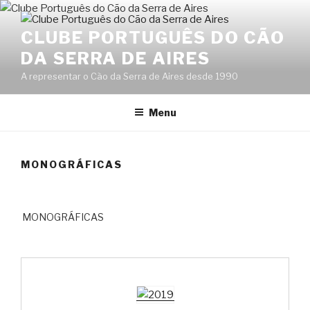
Saltar
para
CLUBE PORTUGUÊS DO CÃO
o
DA SERRA DE AIRES
conteúdo
A representar o Cão da Serra de Aires desde 1990
Menu
MONOGRÁFICAS
MONOGRÁFICAS