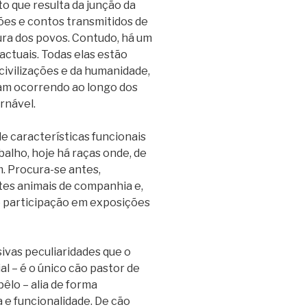
o que resulta da junção da
ões e contos transmitidos de
ura dos povos. Contudo, há um
actuais. Todas elas estão
civilizações e da humanidade,
ram ocorrendo ao longo dos
rnável.
de características funcionais
alho, hoje há raças onde, de
m. Procura-se antes,
tes animais de companhia e,
e participação em exposições
sivas peculiaridades que o
l – é o único cão pastor de
êlo – alia de forma
a e funcionalidade. De cão