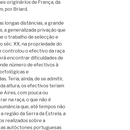
s originários de França, da
, por Briard.
s longas distâncias, a grande
, a generalizada privação que
ue o trabalho de selecção e
o séc. XX, na propriedade do
 controlou o efectivo da raça
erá encontrar dificuldades de
ande número de efectivos à
orfológicas e
. Teria, ainda, de se admitir,
da altura, os efectivos teriam
e Aires, com pouca ou
ar na raça, o que não é
ansumância que, até tempos não
 região da Serra da Estrela, a
dos realizados sobre a
aças autóctones portuguesas