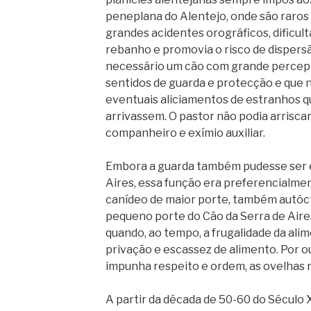
peneplana do Alentejo, onde são raros 
grandes acidentes orográficos, dificul
rebanho e promovia o risco de dispersão
necessário um cão com grande percepçã
sentidos de guarda e protecção e que n
eventuais aliciamentos de estranhos q
arrivassem. O pastor não podia arriscar 
companheiro e exímio auxiliar.
Embora a guarda também pudesse ser e
Aires, essa função era preferencialmen
canídeo de maior porte, também autóct
pequeno porte do Cão da Serra de Aires
quando, ao tempo, a frugalidade da ali
privação e escassez de alimento. Por o
impunha respeito e ordem, as ovelhas 
A partir da década de 50-60 do Século X