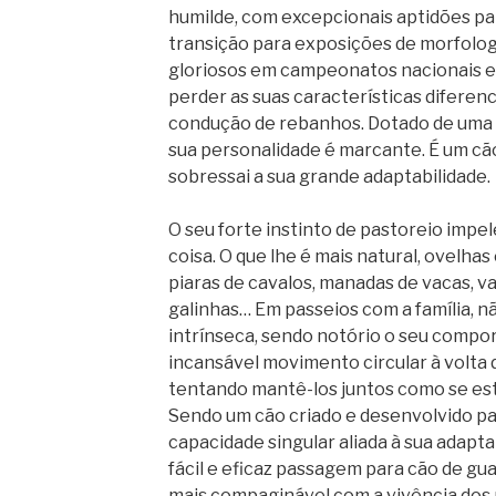
humilde, com excepcionais aptidões par
transição para exposições de morfolog
gloriosos em campeonatos nacionais e 
perder as suas características diferen
condução de rebanhos. Dotado de uma i
sua personalidade é marcante. É um cão 
sobressai a sua grande adaptabilidade.
O seu forte instinto de pastoreio impe
coisa. O que lhe é mais natural, ovelh
piaras de cavalos, manadas de vacas, v
galinhas… Em passeios com a família, 
intrínseca, sendo notório o seu comp
incansável movimento circular à volta 
tentando mantê-los juntos como se es
Sendo um cão criado e desenvolvido par
capacidade singular aliada à sua adaptab
fácil e eficaz passagem para cão de gu
mais compaginável com a vivência dos n