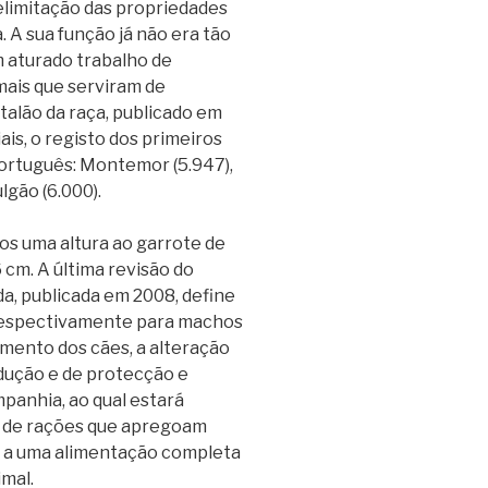
elimitação das propriedades
. A sua função já não era tão
m aturado trabalho de
mais que serviram de
talão da raça, publicado em
is, o registo dos primeiros
Português: Montemor (5.947),
lgão (6.000).
os uma altura ao garrote de
 cm. A última revisão do
a, publicada em 2008, define
, respectivamente para machos
imento dos cães, a alteração
ndução e de protecção e
panhia, ao qual estará
o de rações que apregoam
 a uma alimentação completa
mal.