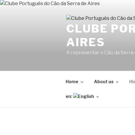
Skip
to
content
CLUBE POR
AIRES
A representar o Cão da Serra
Home
About us
Hi
en: