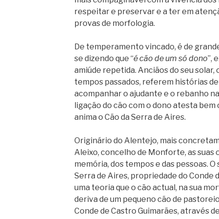
respeitar e preservar e a ter em aten
provas de morfologia.
De temperamento vincado, é de grande 
se dizendo que “
é cão de um só dono
”,
amiúde repetida. Anciãos do seu solar,
tempos passados, referem histórias de
acompanhar o ajudante e o rebanho na 
ligação do cão com o dono atesta bem o
anima o Cão da Serra de Aires.
Originário do Alentejo, mais concreta
Aleixo, concelho de Monforte, as suas
memória, dos tempos e das pessoas. 
Serra de Aires, propriedade do Conde 
uma teoria que o cão actual, na sua morf
deriva de um pequeno cão de pastoreio
Conde de Castro Guimarães, através de