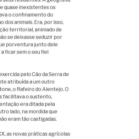
e quase inexistentes os
tava o confinamento do
 dos animais. Era, por isso,
o territorial, animado de
ão se deixasse seduzir por
ue porventura junto dele
a ficar sem o seu fiel
xercida pelo Cão da Serra de
te atribuída a um outro
one, o Rafeiro do Alentejo. O
 facilitava o sustento,
mentação era ditada pela
utro lado, na mordida que
não eram tão castigadas.
X, as novas práticas agrícolas