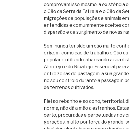
comprovam isso mesmo, a existência de
o Cão da Serra da Estrela e o Cão da Serr
migrações de populações e animais em 
entendidas e comummente aceites com
dispersão e de surgimento de novas ra
Sem nunca ter sido um cão muito conhe
origem, como cão de trabalho o Cão da 
popular e utilizado, abarcando a sua dis
Alentejo e do Ribatejo. Essencial para
entre zonas de pastagem, a sua grande
no seu controle durante a passagem p
de terrenos cultivados.
Fiel ao rebanho e ao dono, territorial, 
norma, não dá a mão a estranhos. Estas
certo, procuradas e perpetuadas nos 
gerações, muito por força do grande i
planícies alentejanas sempre impôs aos