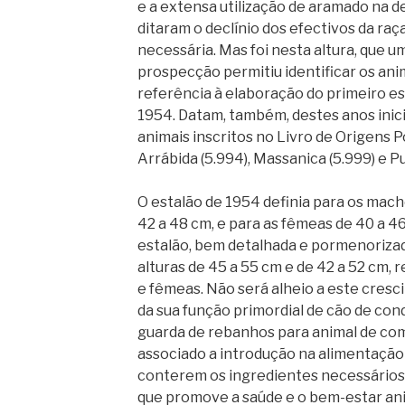
e a extensa utilização de aramado na d
ditaram o declínio dos efectivos da raça
necessária. Mas foi nesta altura, que u
prospecção permitiu identificar os ani
referência à elaboração do primeiro es
1954. Datam, também, destes anos inicia
animais inscritos no Livro de Origens 
Arrábida (5.994), Massanica (5.999) e Pu
O estalão de 1954 definia para os mach
42 a 48 cm, e para as fêmeas de 40 a 46
estalão, bem detalhada e pormenorizad
alturas de 45 a 55 cm e de 42 a 52 cm
e fêmeas. Não será alheio a este cresc
da sua função primordial de cão de co
guarda de rebanhos para animal de com
associado a introdução na alimentaçã
conterem os ingredientes necessários
que promove a saúde e o bem-estar ani