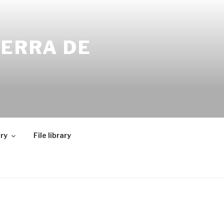
SERRA DE
ry
File library