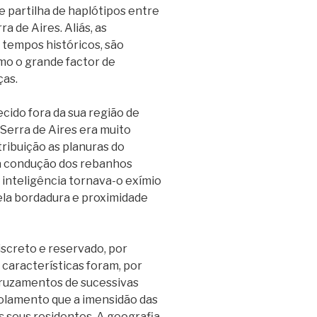
 partilha de haplótipos entre
a de Aires. Aliás, as
tempos históricos, são
o o grande factor de
ças.
cido fora da sua região de
Serra de Aires era muito
tribuição as planuras do
 a condução dos rebanhos
 inteligência tornava-o exímio
ela bordadura e proximidade
discreto e reservado, por
 características foram, por
cruzamentos de sucessivas
solamento que a imensidão das
 seus residentes. A geografia