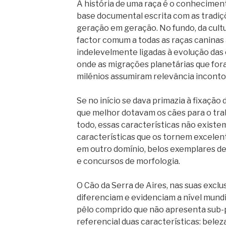
A história de uma raça é o conheciment
base documental escrita com as tradiç
geração em geração. No fundo, da cult
factor comum a todas as raças caninas 
indelevelmente ligadas à evolução das 
onde as migrações planetárias que fo
milénios assumiram relevância inconto
Se no início se dava primazia à fixação 
que melhor dotavam os cães para o trab
todo, essas características não existe
características que os tornem excelen
em outro domínio, belos exemplares d
e concursos de morfologia.
O Cão da Serra de Aires, nas suas exclu
diferenciam e evidenciam a nível mundia
pêlo comprido que não apresenta sub-p
referencial duas características: belez