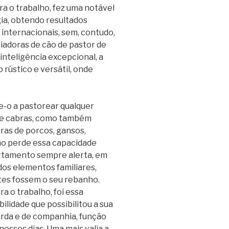
a o trabalho, fez uma notável
ia, obtendo resultados
internacionais, sem, contudo,
ciadoras de cão de pastor de
nteligência excepcional, a
rústico e versátil, onde
le-o a pastorear qualquer
as e cabras, como também
aras de porcos, gansos,
não perde essa capacidade
ortamento sempre alerta, em
dos elementos familiares,
tes fossem o seu rebanho.
a o trabalho, foi essa
ilidade que possibilitou a sua
arda e de companhia, função
ossos dias. Uma mais valia a