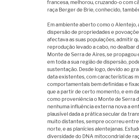
francesa, melhorou, cruzando-o com cãe
raça Berger de Brie, conhecido, também
Em ambiente aberto como o Alentejo, a
dispersão de propriedades e povoações
afectava as suas populações, admitir q
reprodução levado a cabo, no dealbar d
Monte de Serra de Aires, se propagou e
em toda a sua região de dispersão, pod
sustentação. Desde logo, devido ao gr
data existentes, com características m
comportamentais bem definidas e fixadas
que a partir de certo momento, e em da
como proveniência o Monte de Serra d
nenhuma influência externa nova a entr
plausível dada a prática secular da tr
muito distantes, sempre ocorreu entre a
norte, e as planícies alentejanas. Estu
diversidade do DNA mitocondrial de r