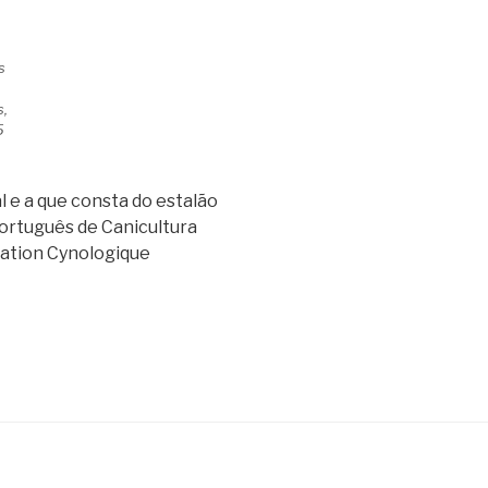
s
s,
5
l e a que consta do estalão
ortuguês de Canicultura
ation Cynologique