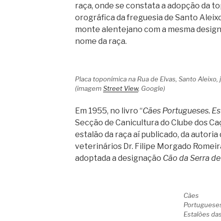
raça, onde se constata a adopção da t
orográfica da freguesia de Santo Aleix
monte alentejano com a mesma designa
nome da raça.
Placa toponímica na Rua de Elvas, Santo Aleixo, 
(imagem
Street View
, Google)
Em 1955, no livro “
Cães Portugueses. Es
Secção de Canicultura do Clube dos C
estalão da raça aí publicado, da autoria
veterinários Dr. Filipe Morgado Romeira
adoptada a designação
Cão da Serra de
Cães
Portuguese
Estalões da