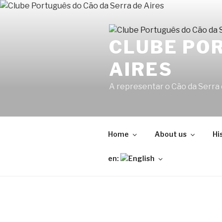
Skip
to
content
CLUBE POR
AIRES
A representar o Cão da Serra
Home
About us
Hi
en: