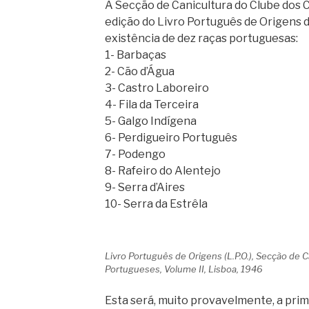
A Secção de Canicultura do Clube dos 
edição do Livro Português de Origens 
existência de dez raças portuguesas:
1- Barbaças
2- Cão d’Água
3- Castro Laboreiro
4- Fila da Terceira
5- Galgo Indígena
6- Perdigueiro Português
7- Podengo
8- Rafeiro do Alentejo
9- Serra d’Aires
10- Serra da Estrêla
Livro Português de Origens (L.P.O.), Secção de 
Portugueses, Volume II, Lisboa, 1946
Esta será, muito provavelmente, a pri