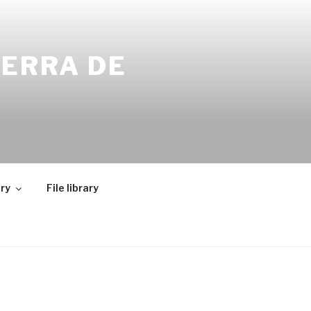
SERRA DE
ry
File library