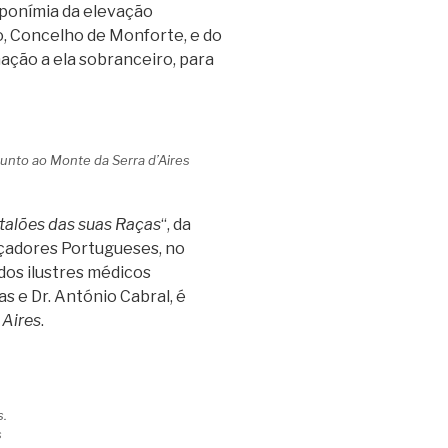
oponímia da elevação
o, Concelho de Monforte, e do
ção a ela sobranceiro, para
junto ao Monte da Serra d’Aires
talões das suas Raças
“, da
açadores Portugueses, no
 dos ilustres médicos
s e Dr. António Cabral, é
 Aires
.
s.
s