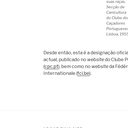
suas raças,
Secção de
Canicultura
do Clube do
Caçadores
Portuguese
Lisboa, 195
Desde então, esta é a designação oficia
actual, publicado no
website
do Clube P
(
cpc.pt
), bem como no
website
da Fédér
Internationale (
fci.be
).