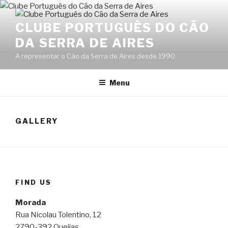
Skip
to
CLUBE PORTUGUÊS DO CÃO
content
DA SERRA DE AIRES
A representar o Cão da Serra de Aires desde 1990
Menu
GALLERY
FIND US
Morada
Rua Nicolau Tolentino, 12
2790-392 Queijas